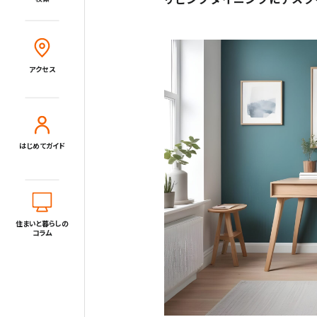
Close
アクセス
住宅展示場とは?
住まいと暮らしのコラム
アクセス
住宅展示場出展に関するご案内
はじめてガイド
tvkハウジングプラザ横浜について
住所
〒220-0024
神奈川県横浜市西区西平沼町6-1
電話
0120-1849-29
住まいと暮らしの
コラム